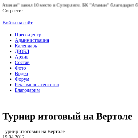
 занял 10 место в Суперлиге.
БК "Атаман" благодарит болельщик
Соц.сети:
Войти на сайт
Пресс-центр
Администрация
Календарь
ДЮБЛ
Архив
Состав
Фото
Видео
Форум
Рекламное агентство
Благодарим
Турнир итоговый на Вертоле
Турнир итоговый на Вертоле
19.04.2012