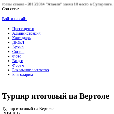
зона - 2013/2014 "Атаман" занял 10 место в Суперлиге.
БК "Атам
Соц.сети:
Войти на сайт
Пресс-центр
Администрация
Календарь
ДЮБЛ
Архив
Состав
Фото
Видео
Форум
Рекламное агентство
Благодарим
Турнир итоговый на Вертоле
Турнир итоговый на Вертоле
19.04.2012