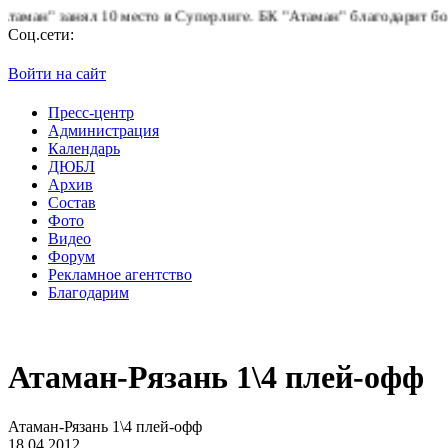
н" занял 10 место в Суперлиге.
БК "Атаман" благодарит болельщ
Соц.сети:
Войти на сайт
Пресс-центр
Администрация
Календарь
ДЮБЛ
Архив
Состав
Фото
Видео
Форум
Рекламное агентство
Благодарим
Атаман-Рязань 1\4 плей-офф
Атаман-Рязань 1\4 плей-офф
18.04.2012