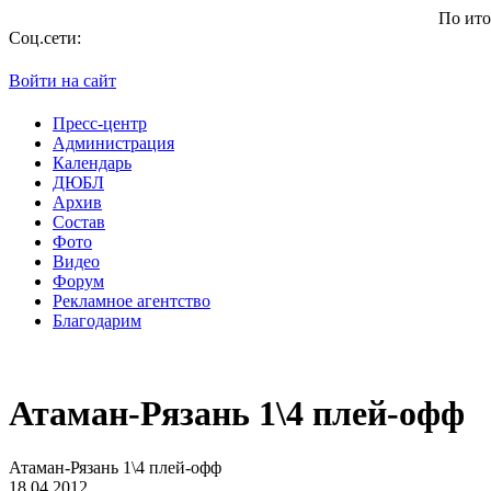
По итогам се
Соц.сети:
Войти на сайт
Пресс-центр
Администрация
Календарь
ДЮБЛ
Архив
Состав
Фото
Видео
Форум
Рекламное агентство
Благодарим
Атаман-Рязань 1\4 плей-офф
Атаман-Рязань 1\4 плей-офф
18.04.2012