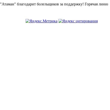
н" благодарит болельщиков за поддержку!
Горячая линия "БК А