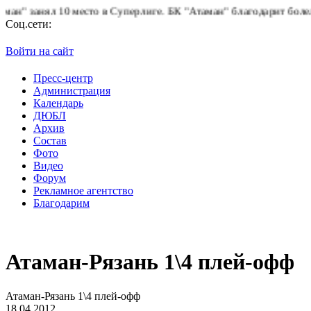
 занял 10 место в Суперлиге.
БК "Атаман" благодарит болельщик
Соц.сети:
Войти на сайт
Пресс-центр
Администрация
Календарь
ДЮБЛ
Архив
Состав
Фото
Видео
Форум
Рекламное агентство
Благодарим
Атаман-Рязань 1\4 плей-офф
Атаман-Рязань 1\4 плей-офф
18.04.2012