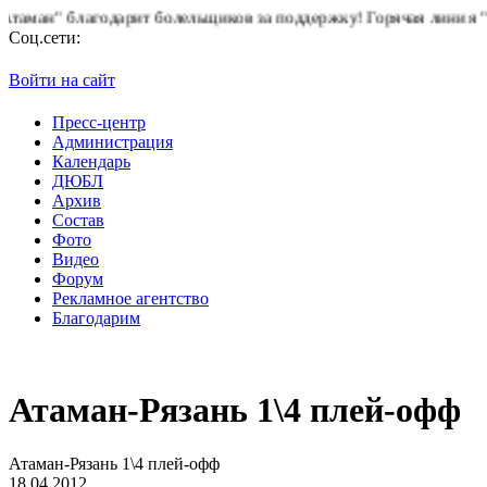
н" благодарит болельщиков за поддержку!
Горячая линия "БК А
Соц.сети:
Войти на сайт
Пресс-центр
Администрация
Календарь
ДЮБЛ
Архив
Состав
Фото
Видео
Форум
Рекламное агентство
Благодарим
Атаман-Рязань 1\4 плей-офф
Атаман-Рязань 1\4 плей-офф
18.04.2012