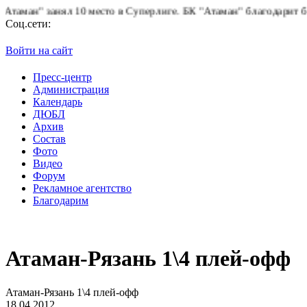
ан" занял 10 место в Суперлиге.
БК "Атаман" благодарит болель
Соц.сети:
Войти на сайт
Пресс-центр
Администрация
Календарь
ДЮБЛ
Архив
Состав
Фото
Видео
Форум
Рекламное агентство
Благодарим
Атаман-Рязань 1\4 плей-офф
Атаман-Рязань 1\4 плей-офф
18.04.2012