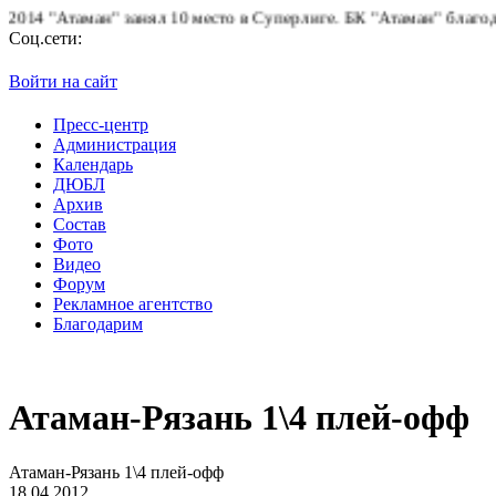
4 "Атаман" занял 10 место в Суперлиге.
БК "Атаман" благодарит 
Соц.сети:
Войти на сайт
Пресс-центр
Администрация
Календарь
ДЮБЛ
Архив
Состав
Фото
Видео
Форум
Рекламное агентство
Благодарим
Атаман-Рязань 1\4 плей-офф
Атаман-Рязань 1\4 плей-офф
18.04.2012