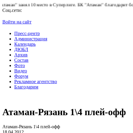
ан" занял 10 место в Суперлиге.
БК "Атаман" благодарит болельщ
Соц.сети:
Войти на сайт
Пресс-центр
Администрация
Календарь
ДЮБЛ
Архив
Состав
Фото
Видео
Форум
Рекламное агентство
Благодарим
Атаман-Рязань 1\4 плей-офф
Атаман-Рязань 1\4 плей-офф
18.04.2012