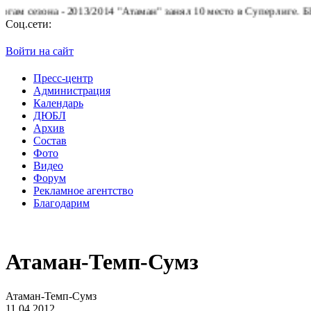
на - 2013/2014 "Атаман" занял 10 место в Суперлиге.
БК "Атаман
Соц.сети:
Войти на сайт
Пресс-центр
Администрация
Календарь
ДЮБЛ
Архив
Состав
Фото
Видео
Форум
Рекламное агентство
Благодарим
Атаман-Темп-Сумз
Атаман-Темп-Сумз
11.04.2012