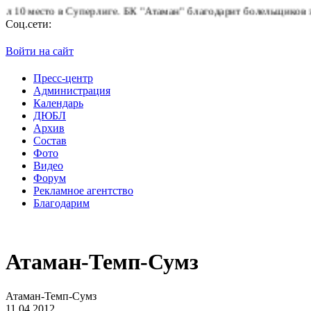
то в Суперлиге.
БК "Атаман" благодарит болельщиков за поддер
Соц.сети:
Войти на сайт
Пресс-центр
Администрация
Календарь
ДЮБЛ
Архив
Состав
Фото
Видео
Форум
Рекламное агентство
Благодарим
Атаман-Темп-Сумз
Атаман-Темп-Сумз
11.04.2012