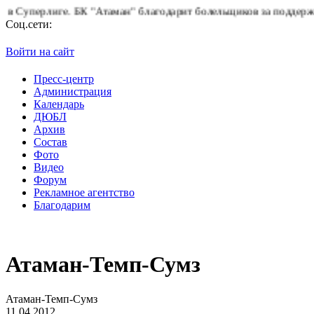
лиге.
БК "Атаман" благодарит болельщиков за поддержку!
Горяча
Соц.сети:
Войти на сайт
Пресс-центр
Администрация
Календарь
ДЮБЛ
Архив
Состав
Фото
Видео
Форум
Рекламное агентство
Благодарим
Атаман-Темп-Сумз
Атаман-Темп-Сумз
11.04.2012