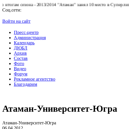
м сезона - 2013/2014 "Атаман" занял 10 место в Суперлиге.
БК "
Соц.сети:
Войти на сайт
Пресс-центр
Администрация
Календарь
ДЮБЛ
Архив
Состав
Фото
Видео
Форум
Рекламное агентство
Благодарим
Атаман-Университет-Югра
Атаман-Университет-Югра
06.04.2012