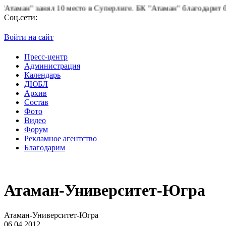
н" занял 10 место в Суперлиге.
БК "Атаман" благодарит болельщ
Соц.сети:
Войти на сайт
Пресс-центр
Администрация
Календарь
ДЮБЛ
Архив
Состав
Фото
Видео
Форум
Рекламное агентство
Благодарим
Атаман-Университет-Югра
Атаман-Университет-Югра
06.04.2012