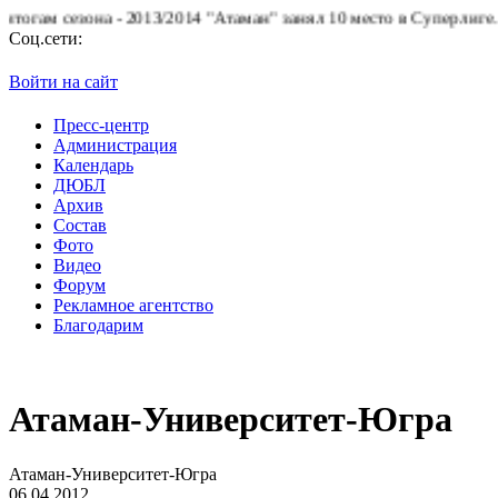
сезона - 2013/2014 "Атаман" занял 10 место в Суперлиге.
БК "Ат
Соц.сети:
Войти на сайт
Пресс-центр
Администрация
Календарь
ДЮБЛ
Архив
Состав
Фото
Видео
Форум
Рекламное агентство
Благодарим
Атаман-Университет-Югра
Атаман-Университет-Югра
06.04.2012