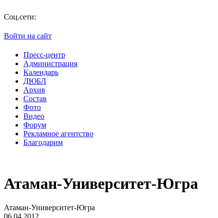
Соц.сети:
Войти на сайт
Пресс-центр
Администрация
Календарь
ДЮБЛ
Архив
Состав
Фото
Видео
Форум
Рекламное агентство
Благодарим
Атаман-Университет-Югра
Атаман-Университет-Югра
06.04.2012