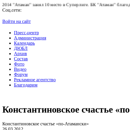
 "Атаман" занял 10 место в Суперлиге.
БК "Атаман" благодарит 
Соц.сети:
Войти на сайт
Пресс-центр
Администрация
Календарь
ДЮБЛ
Архив
Состав
Фото
Видео
Форум
Рекламное агентство
Благодарим
Константиновское счастье «п
Константиновское счастье «по-Атамански»
26.03.2012