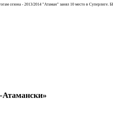
езона - 2013/2014 "Атаман" занял 10 место в Суперлиге.
БК "Ата
о-Атамански»