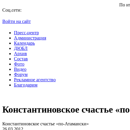
По итогам с
Соц.сети:
Войти на сайт
Пресс-центр
Администрация
Календарь
ДЮБЛ
Архив
Состав
Фото
Видео
Форум
Рекламное агентство
Благодарим
Константиновское счастье «п
Константиновское счастье «по-Атамански»
26.03.2012