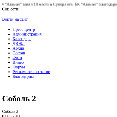
таман" занял 10 место в Суперлиге.
БК "Атаман" благодарит бол
Соц.сети:
Войти на сайт
Пресс-центр
Администрация
Календарь
ДЮБЛ
Архив
Состав
Фото
Видео
Форум
Рекламное агентство
Благодарим
Соболь 2
Соболь 2
02.03.2011