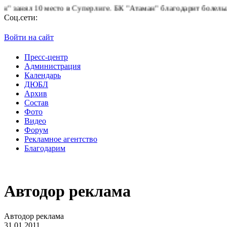
10 место в Суперлиге.
БК "Атаман" благодарит болельщиков за п
Соц.сети:
Войти на сайт
Пресс-центр
Администрация
Календарь
ДЮБЛ
Архив
Состав
Фото
Видео
Форум
Рекламное агентство
Благодарим
Автодор реклама
Автодор реклама
31.01.2011