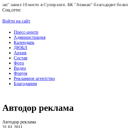
л 10 место в Суперлиге.
БК "Атаман" благодарит болельщиков за
Соц.сети:
Войти на сайт
Пресс-центр
Администрация
Календарь
ДЮБЛ
Архив
Состав
Фото
Видео
Форум
Рекламное агентство
Благодарим
Автодор реклама
Автодор реклама
31.01.2011