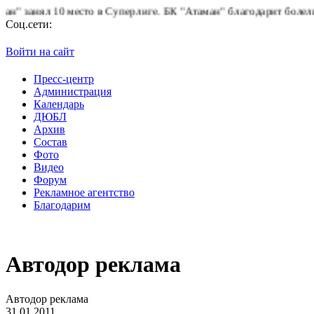
 10 место в Суперлиге.
БК "Атаман" благодарит болельщиков за 
Соц.сети:
Войти на сайт
Пресс-центр
Администрация
Календарь
ДЮБЛ
Архив
Состав
Фото
Видео
Форум
Рекламное агентство
Благодарим
Автодор реклама
Автодор реклама
31.01.2011