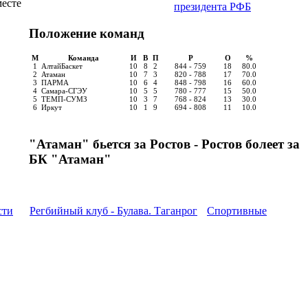
месте
президента РФБ
Положение команд
М
Команда
И
В
П
Р
О
%
1
АлтайБаскет
10
8
2
844 - 759
18
80.0
2
Атаман
10
7
3
820 - 788
17
70.0
3
ПАРМА
10
6
4
848 - 798
16
60.0
4
Самара-СГЭУ
10
5
5
780 - 777
15
50.0
5
ТЕМП-СУМЗ
10
3
7
768 - 824
13
30.0
6
Иркут
10
1
9
694 - 808
11
10.0
"Атаман" бьется за Ростов - Ростов болеет за
БК "Атаман"
сти
Регбийный клуб - Булава. Таганрог
Спортивные