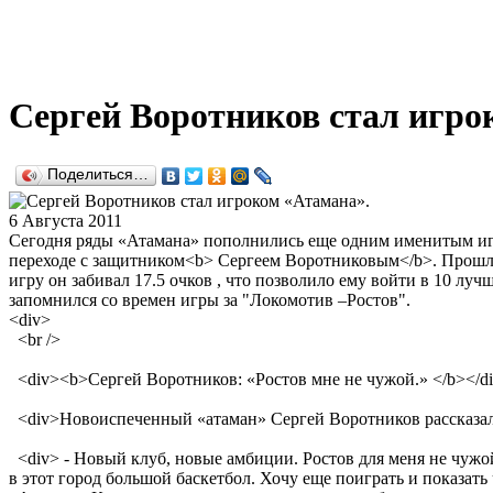
Сергей Воротников стал игро
Поделиться…
6 Августа 2011
Сегодня ряды «Атамана» пополнились еще одним именитым игр
переходе с защитником<b> Сергеем Воротниковым</b>. Прошл
игру он забивал 17.5 очков , что позволило ему войти в 10 
запомнился со времен игры за "Локомотив –Ростов".
<div>
<br />
<div><b>Сергей Воротников: «Ростов мне не чужой.» </b></d
<div>Новоиспеченный «атаман» Сергей Воротников рассказал, 
<div> - Новый клуб, новые амбиции. Ростов для меня не чужой
в этот город большой баскетбол. Хочу еще поиграть и показать 