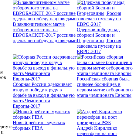
В заключительном матче
отборочного этапа на
Одержав победу над
ЕВРОБАСКЕТ-2017 россияне
сборной Боснии и
одержали победу над шведами
Герцеговины, Россия
завоевала путевку на
ЕВРО-2017
за
ков
Российская сборная была
Сборная России одерживает
сильнее боснийцев в
вторую победу к ряду в
первом матче отборочного
борьбе за выход в финальную
этапа чемпионата Европы
часть Чемпионата
Европы-2017
Новый рейтинг мужских
ернуть
сборных FIBA
Андрей Кириленко
 и
переизбран на пост