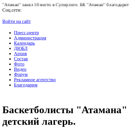
н" занял 10 место в Суперлиге.
БК "Атаман" благодарит болельщи
Соц.сети:
Войти на сайт
Пресс-центр
Администрация
Календарь
ДЮБЛ
Архив
Состав
Фото
Видео
Форум
Рекламное агентство
Благодарим
Баскетболисты "Атамана" 
детский лагерь.