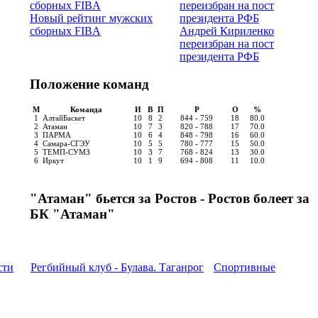
Новый рейтинг мужских
сборных FIBA
Андрей Кириленко
переизбран на пост
президента РФБ
Положение команд
М
Команда
И
В
П
Р
О
%
1
АлтайБаскет
10
8
2
844 - 759
18
80.0
2
Атаман
10
7
3
820 - 788
17
70.0
3
ПАРМА
10
6
4
848 - 798
16
60.0
4
Самара-СГЭУ
10
5
5
780 - 777
15
50.0
5
ТЕМП-СУМЗ
10
3
7
768 - 824
13
30.0
6
Иркут
10
1
9
694 - 808
11
10.0
"Атаман" бьется за Ростов - Ростов болеет за
БК "Атаман"
сти
Регбийный клуб - Булава. Таганрог
Спортивные