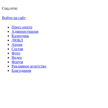
По и
Соц.сети:
Войти на сайт
Пресс-центр
Администрация
Календарь
ДЮБЛ
Архив
Состав
Фото
Видео
Форум
Рекламное агентство
Благодарим