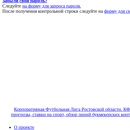
Забыли свой пароль?
Следуйте
на форму для запроса пароля.
После получения контрольной строки следуйте на
форму для с
Корпоративная Футбольная Лига Ростовской области. КФ
прогнозы, ставки на спорт, обзор линий букмекерских кон
О проекте