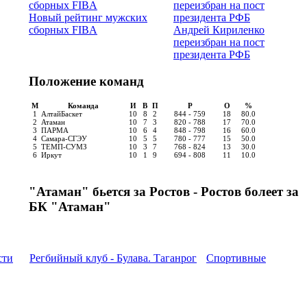
Новый рейтинг мужских
сборных FIBA
Андрей Кириленко
переизбран на пост
президента РФБ
Положение команд
М
Команда
И
В
П
Р
О
%
1
АлтайБаскет
10
8
2
844 - 759
18
80.0
2
Атаман
10
7
3
820 - 788
17
70.0
3
ПАРМА
10
6
4
848 - 798
16
60.0
4
Самара-СГЭУ
10
5
5
780 - 777
15
50.0
5
ТЕМП-СУМЗ
10
3
7
768 - 824
13
30.0
6
Иркут
10
1
9
694 - 808
11
10.0
"Атаман" бьется за Ростов - Ростов болеет за
БК "Атаман"
сти
Регбийный клуб - Булава. Таганрог
Спортивные