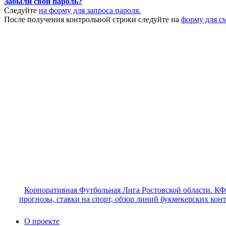
Забыли свой пароль?
Следуйте
на форму для запроса пароля.
После получения контрольной строки следуйте на
форму для с
Корпоративная Футбольная Лига Ростовской области. КФ
прогнозы, ставки на спорт, обзор линий букмекерских кон
О проекте