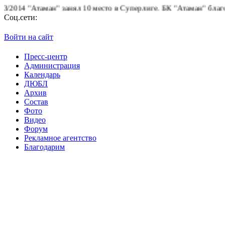
14 "Атаман" занял 10 место в Суперлиге.
БК "Атаман" благодарит
Соц.сети:
Войти на сайт
Пресс-центр
Администрация
Календарь
ДЮБЛ
Архив
Состав
Фото
Видео
Форум
Рекламное агентство
Благодарим