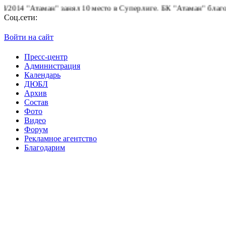
14 "Атаман" занял 10 место в Суперлиге.
БК "Атаман" благодарит
Соц.сети:
Войти на сайт
Пресс-центр
Администрация
Календарь
ДЮБЛ
Архив
Состав
Фото
Видео
Форум
Рекламное агентство
Благодарим