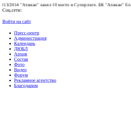
2014 "Атаман" занял 10 место в Суперлиге.
БК "Атаман" благодар
Соц.сети:
Войти на сайт
Пресс-центр
Администрация
Календарь
ДЮБЛ
Архив
Состав
Фото
Видео
Форум
Рекламное агентство
Благодарим