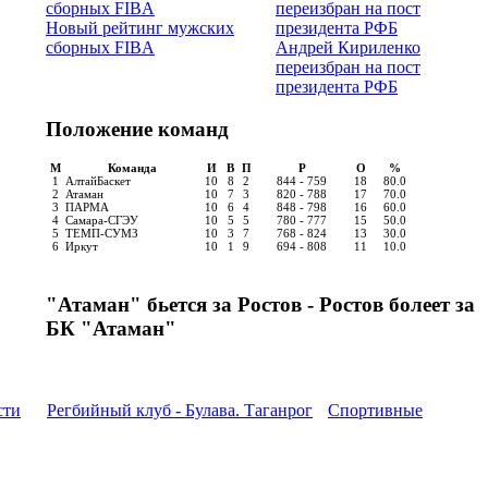
Новый рейтинг мужских
сборных FIBA
Андрей Кириленко
переизбран на пост
президента РФБ
Положение команд
М
Команда
И
В
П
Р
О
%
1
АлтайБаскет
10
8
2
844 - 759
18
80.0
2
Атаман
10
7
3
820 - 788
17
70.0
3
ПАРМА
10
6
4
848 - 798
16
60.0
4
Самара-СГЭУ
10
5
5
780 - 777
15
50.0
5
ТЕМП-СУМЗ
10
3
7
768 - 824
13
30.0
6
Иркут
10
1
9
694 - 808
11
10.0
"Атаман" бьется за Ростов - Ростов болеет за
БК "Атаман"
сти
Регбийный клуб - Булава. Таганрог
Спортивные