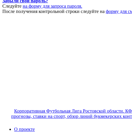
Забыли свой пароль?
Следуйте
на форму для запроса пароля.
После получения контрольной строки следуйте на
форму для с
Корпоративная Футбольная Лига Ростовской области. КФ
прогнозы, ставки на спорт, обзор линий букмекерских кон
О проекте