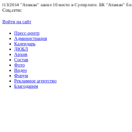
2014 "Атаман" занял 10 место в Суперлиге.
БК "Атаман" благодар
Соц.сети:
Войти на сайт
Пресс-центр
Администрация
Календарь
ДЮБЛ
Архив
Состав
Фото
Видео
Форум
Рекламное агентство
Благодарим