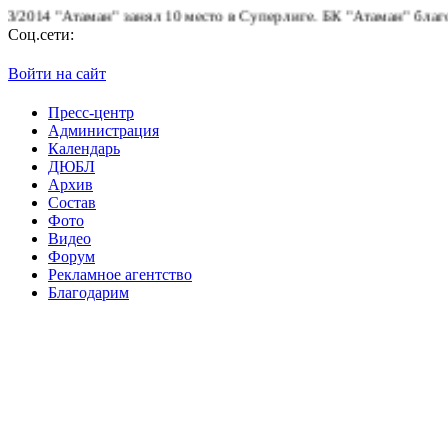
14 "Атаман" занял 10 место в Суперлиге.
БК "Атаман" благодарит
Соц.сети:
Войти на сайт
Пресс-центр
Администрация
Календарь
ДЮБЛ
Архив
Состав
Фото
Видео
Форум
Рекламное агентство
Благодарим