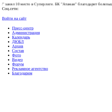
нял 10 место в Суперлиге.
БК "Атаман" благодарит болельщиков 
Соц.сети:
Войти на сайт
Пресс-центр
Администрация
Календарь
ДЮБЛ
Архив
Состав
Фото
Видео
Форум
Рекламное агентство
Благодарим