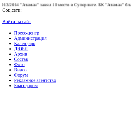
2014 "Атаман" занял 10 место в Суперлиге.
БК "Атаман" благодар
Соц.сети:
Войти на сайт
Пресс-центр
Администрация
Календарь
ДЮБЛ
Архив
Состав
Фото
Видео
Форум
Рекламное агентство
Благодарим