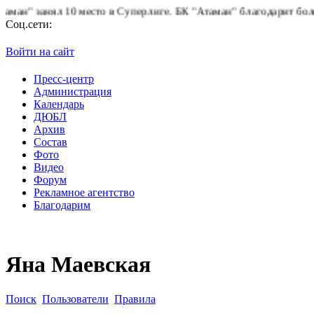
" занял 10 место в Суперлиге.
БК "Атаман" благодарит болельщи
Соц.сети:
Войти на сайт
Пресс-центр
Администрация
Календарь
ДЮБЛ
Архив
Состав
Фото
Видео
Форум
Рекламное агентство
Благодарим
Яна Маевская
Поиск
Пользователи
Правила