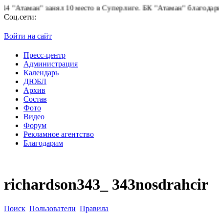
"Атаман" занял 10 место в Суперлиге.
БК "Атаман" благодарит б
Соц.сети:
Войти на сайт
Пресс-центр
Администрация
Календарь
ДЮБЛ
Архив
Состав
Фото
Видео
Форум
Рекламное агентство
Благодарим
richardson343_ 343nosdrahcir
Поиск
Пользователи
Правила