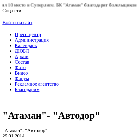
 Суперлиге.
БК "Атаман" благодарит болельщиков за поддержку!
Соц.сети:
Войти на сайт
Пресс-центр
Администрация
Календарь
ДЮБЛ
Архив
Состав
Фото
Видео
Форум
Рекламное агентство
Благодарим
"Атаман"- "Автодор"
"Атаман"- "Автодор"
29.01.2014