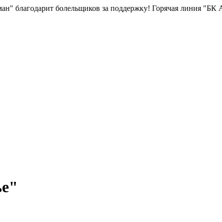
ит болельщиков за поддержку!
Горячая линия "БК Атаман":
268-8
ье"