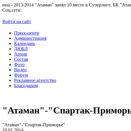
2014 "Атаман" занял 10 место в Суперлиге.
БК "Атаман" благодар
Соц.сети:
Войти на сайт
Пресс-центр
Администрация
Календарь
ДЮБЛ
Архив
Состав
Фото
Видео
Форум
Рекламное агентство
Благодарим
"Атаман"-"Спартак-Примор
"Атаман"-"Спартак-Приморье"
10.01.2014