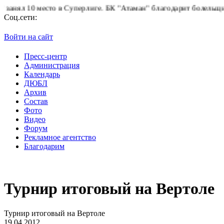
10 место в Суперлиге.
БК "Атаман" благодарит болельщиков за п
Соц.сети:
Войти на сайт
Пресс-центр
Администрация
Календарь
ДЮБЛ
Архив
Состав
Фото
Видео
Форум
Рекламное агентство
Благодарим
Турнир итоговый на Вертоле
Турнир итоговый на Вертоле
19.04.2012