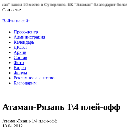
занял 10 место в Суперлиге.
БК "Атаман" благодарит болельщико
Соц.сети:
Войти на сайт
Пресс-центр
Администрация
Календарь
ДЮБЛ
Архив
Состав
Фото
Видео
Форум
Рекламное агентство
Благодарим
Атаман-Рязань 1\4 плей-офф
Атаман-Рязань 1\4 плей-офф
18.04.2012