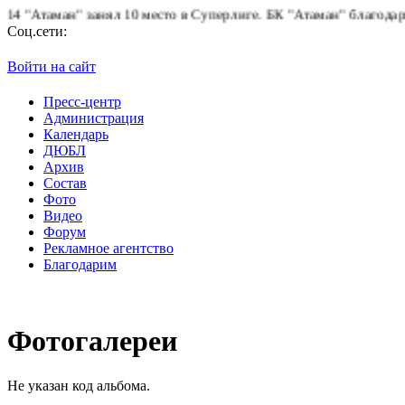
 "Атаман" занял 10 место в Суперлиге.
БК "Атаман" благодарит б
Соц.сети:
Войти на сайт
Пресс-центр
Администрация
Календарь
ДЮБЛ
Архив
Состав
Фото
Видео
Форум
Рекламное агентство
Благодарим
Фотогалереи
Не указан код альбома.