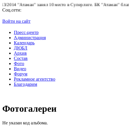
014 "Атаман" занял 10 место в Суперлиге.
БК "Атаман" благодари
Соц.сети:
Войти на сайт
Пресс-центр
Администрация
Календарь
ДЮБЛ
Архив
Состав
Фото
Видео
Форум
Рекламное агентство
Благодарим
Фотогалереи
Не указан код альбома.