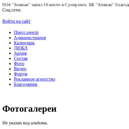
 "Атаман" занял 10 место в Суперлиге.
БК "Атаман" благодарит 
Соц.сети:
Войти на сайт
Пресс-центр
Администрация
Календарь
ДЮБЛ
Архив
Состав
Фото
Видео
Форум
Рекламное агентство
Благодарим
Фотогалереи
Не указан код альбома.