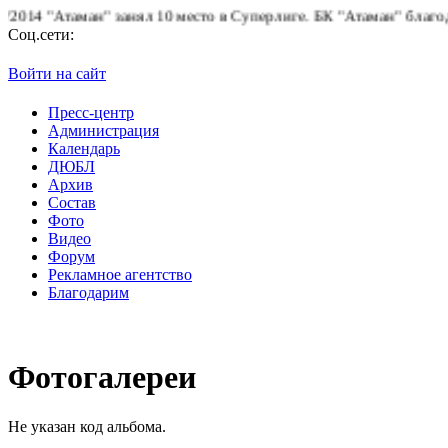
4 "Атаман" занял 10 место в Суперлиге.
БК "Атаман" благодарит 
Соц.сети:
Войти на сайт
Пресс-центр
Администрация
Календарь
ДЮБЛ
Архив
Состав
Фото
Видео
Форум
Рекламное агентство
Благодарим
Фотогалереи
Не указан код альбома.