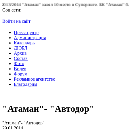
аман" занял 10 место в Суперлиге.
БК "Атаман" благодарит боле
Соц.сети:
Войти на сайт
Пресс-центр
Администрация
Календарь
ДЮБЛ
Архив
Состав
Фото
Видео
Форум
Рекламное агентство
Благодарим
"Атаман"- "Автодор"
"Атаман"- "Автодор"
29.01.2014