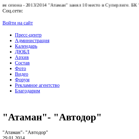
13/2014 "Атаман" занял 10 место в Суперлиге.
БК "Атаман" благо
Соц.сети:
Войти на сайт
Пресс-центр
Администрация
Календарь
ДЮБЛ
Архив
Состав
Фото
Видео
Форум
Рекламное агентство
Благодарим
"Атаман"- "Автодор"
"Атаман"- "Автодор"
29.01.2014