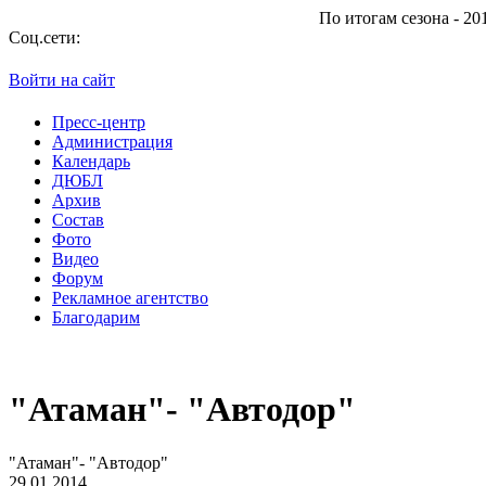
По итогам сезона - 2013/2014 "Атаман" з
Соц.сети:
Войти на сайт
Пресс-центр
Администрация
Календарь
ДЮБЛ
Архив
Состав
Фото
Видео
Форум
Рекламное агентство
Благодарим
"Атаман"- "Автодор"
"Атаман"- "Автодор"
29.01.2014