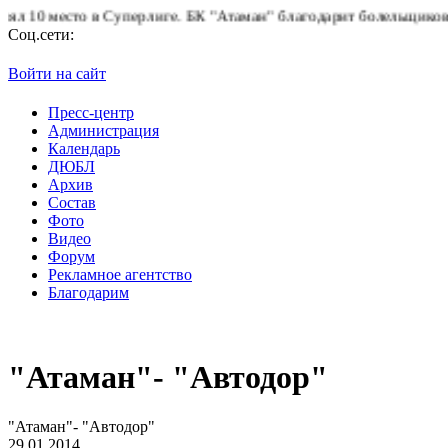
в Суперлиге.
БК "Атаман" благодарит болельщиков за поддержку!
Соц.сети:
Войти на сайт
Пресс-центр
Администрация
Календарь
ДЮБЛ
Архив
Состав
Фото
Видео
Форум
Рекламное агентство
Благодарим
"Атаман"- "Автодор"
"Атаман"- "Автодор"
29.01.2014