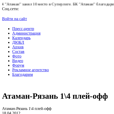
таман" занял 10 место в Суперлиге.
БК "Атаман" благодарит бол
Соц.сети:
Войти на сайт
Пресс-центр
Администрация
Календарь
ДЮБЛ
Архив
Состав
Фото
Видео
Форум
Рекламное агентство
Благодарим
Атаман-Рязань 1\4 плей-офф
Атаман-Рязань 1\4 плей-офф
18.04.2012