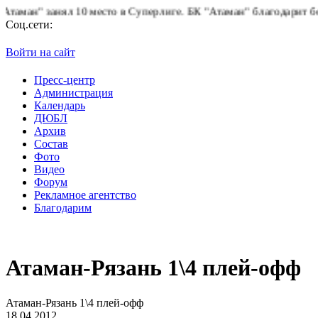
ан" занял 10 место в Суперлиге.
БК "Атаман" благодарит болельщ
Соц.сети:
Войти на сайт
Пресс-центр
Администрация
Календарь
ДЮБЛ
Архив
Состав
Фото
Видео
Форум
Рекламное агентство
Благодарим
Атаман-Рязань 1\4 плей-офф
Атаман-Рязань 1\4 плей-офф
18.04.2012